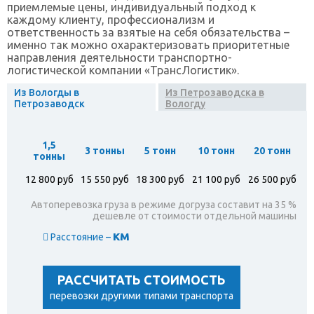
приемлемые цены, индивидуальный подход к
каждому клиенту, профессионализм и
ответственность за взятые на себя обязательства –
именно так можно охарактеризовать приоритетные
направления деятельности транспортно-
логистической компании «ТрансЛогистик».
Из Вологды в
Из Петрозаводска в
Петрозаводск
Вологду
1,5
3 тонны
5 тонн
10 тонн
20 тонн
тонны
12 800 руб
15 550 руб
18 300 руб
21 100 руб
26 500 руб
Автоперевозка груза в режиме догруза составит на 35 %
дешевле от стоимости отдельной машины
км
Расстояние –
РАССЧИТАТЬ СТОИМОСТЬ
перевозки другими типами транспорта