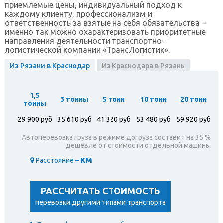
приемлемые цены, индивидуальный подход к
каждому клиенту, профессионализм и
ответственность за взятые на себя обязательства –
именно так можно охарактеризовать приоритетные
направления деятельности транспортно-
логистической компании «ТрансЛогистик».
Из Рязани в Краснодар
Из Краснодара в Рязань
1,5
3 тонны
5 тонн
10 тонн
20 тонн
тонны
29 900 руб
35 610 руб
41 320 руб
53 480 руб
59 920 руб
Автоперевозка груза в режиме догруза составит на 35 %
дешевле от стоимости отдельной машины
км
Расстояние –
РАССЧИТАТЬ СТОИМОСТЬ
перевозки другими типами транспорта