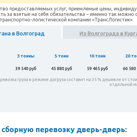
тво предоставляемых услуг, приемлемые цены, индивиду
ть за взятые на себя обязательства – именно так можно
транспортно-логистической компании «ТрансЛогистик».
гана в Волгоград
Из Волгограда в Кург
ы
3 тонны
5 тонн
10 тонн
20 то
б
39 540 руб
45 880 руб
59 465 руб
66 580
ревозка груза в режиме догруза составит на 35 % дешевле от сто
отдельной 
 сборную перевозку дверь-дверь: