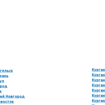
Курга
гельск
Курга
хань
Курган
ул
Курга
ород
Курга
к
Курган
кий Новгород
Курган
ивосток