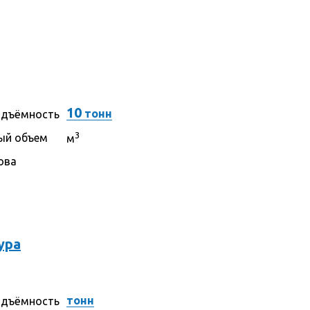
10
тонн
одъёмность
3
ый объем
м
ова
ура
тонн
одъёмность