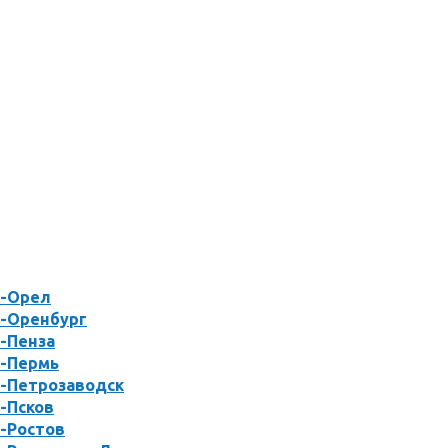
н-Орел
н-Оренбург
-Пенза
н-Пермь
н-Петрозаводск
-Псков
-Ростов