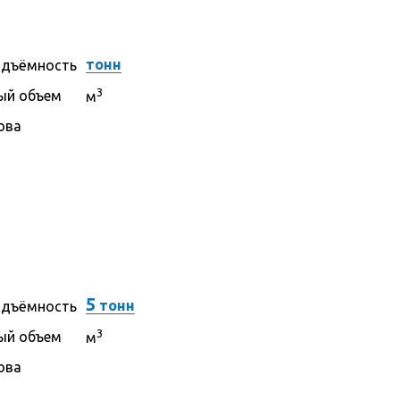
тонн
одъёмность
3
ый объем
м
ова
5
тонн
одъёмность
3
ый объем
м
ова