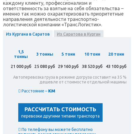
каждому клиенту, профессионализм и
ответственность за взятые на себя обязательства –
именно так можно охарактеризовать приоритетные
направления деятельности транспортно-
логистической компании «ТрансЛогистик».
Из Кургана в Саратов
Из Саратова в Курган
1,5
3 тонны
5 тонн
10 тонн
20 тонн
тонны
21 000 руб
25 080 руб
29 160 руб
38 520 руб
43 100 руб
Автоперевозка груза в режиме догруза составит на 35 %
дешевле от стоимости отдельной машины
км
Расстояние –
РАССЧИТАТЬ СТОИМОСТЬ
перевозки другими типами транспорта
По телефону вы можете бесплатно