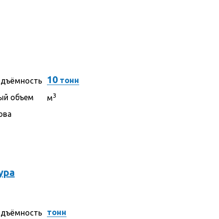
10
тонн
одъёмность
3
ый объем
м
ова
ура
тонн
одъёмность