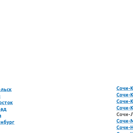
Сочи-
ельск
Сочи-
л
Сочи-
осток
Сочи-
рад
Сочи-
а
Сочи-
инбург
Сочи-