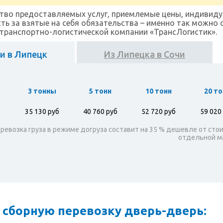
тво предоставляемых услуг, приемлемые цены, индивиду
ть за взятые на себя обязательства – именно так можно
транспортно-логистической компании «ТрансЛогистик».
и в Липецк
Из Липецка в Сочи
ы
3 тонны
5 тонн
10 тонн
20 то
б
35 130 руб
40 760 руб
52 720 руб
59 020
ревозка груза в режиме догруза составит на 35 % дешевле от сто
отдельной 
 сборную перевозку дверь-дверь: