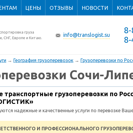
ЕНТАМ
ЦЕНЫ
ОТЗЫВЫ
НОВОСТИ
КОНТ
8-
спортировка груза
info@translogist.su
8-
и, СНГ, Европе и Китаю.
уги
→
География грузоперевозок
→
Грузоперевозки по Рос
оперевозки Сочи-Лип
 транспортные грузоперевозки по Росс
ОГИСТИК»
уются надежные и качественные услуги по перевозке Ваше
ЕТСТВЕННОГО И ПРОФЕССИОНАЛЬНОГО ГРУЗОПЕРЕВО