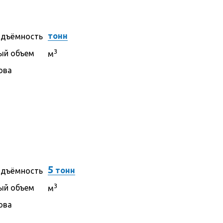
тонн
одъёмность
3
ый объем
м
ова
5
тонн
одъёмность
3
ый объем
м
ова