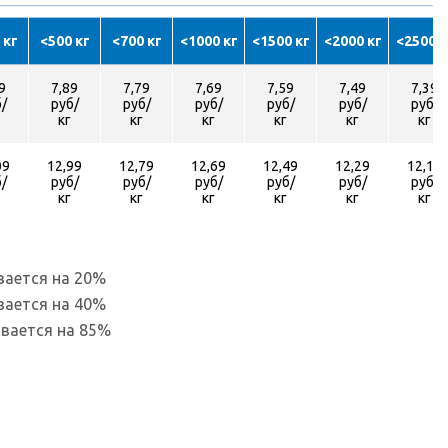
 кг
<500 кг
<700 кг
<1000 кг
<1500 кг
<2000 кг
<2500 к
9
7,89
7,79
7,69
7,59
7,49
7,39
/
руб/
руб/
руб/
руб/
руб/
руб/
кг
кг
кг
кг
кг
кг
09
12,99
12,79
12,69
12,49
12,29
12,19
/
руб/
руб/
руб/
руб/
руб/
руб/
кг
кг
кг
кг
кг
кг
вается на 20%
вается на 40%
вается на 85%