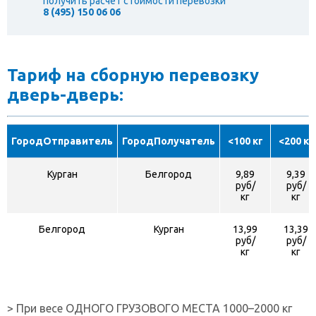
получить расчет стоимости перевозки
8 (495) 150 06 06
Тариф на сборную перевозку
дверь-дверь:
ГородОтправитель
ГородПолучатель
<100 кг
<200 кг
Курган
Белгород
9,89
9,39
руб/
руб/
кг
кг
Белгород
Курган
13,99
13,39
руб/
руб/
кг
кг
> При весе ОДНОГО ГРУЗОВОГО МЕСТА 1000–2000 кг