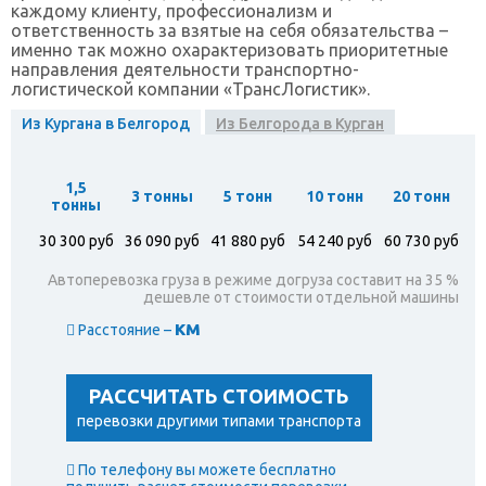
каждому клиенту, профессионализм и
ответственность за взятые на себя обязательства –
именно так можно охарактеризовать приоритетные
направления деятельности транспортно-
логистической компании «ТрансЛогистик».
Из Кургана в Белгород
Из Белгорода в Курган
1,5
3 тонны
5 тонн
10 тонн
20 тонн
тонны
30 300 руб
36 090 руб
41 880 руб
54 240 руб
60 730 руб
Автоперевозка груза в режиме догруза составит на 35 %
дешевле от стоимости отдельной машины
км
Расстояние –
РАССЧИТАТЬ СТОИМОСТЬ
перевозки другими типами транспорта
По телефону вы можете бесплатно